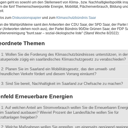
gen geht es sowohl um den Stellenwert von Klima-, bzw. Nachhaltigkeitspolitik in
m die fünf Themenschwerpunkte Energie, Mobilität, Flächenverbrauch, Bildung und
it.
nfos zum
Diskussionspapier
und zum
Klimaschutzbündnis Saar
un die Wahlprüfsteine samt den Antworten der CDU Saar, der SPD Saar, der Partei
r (Antworten stehen noch aus), der Partei Bündnis 90/Die Grünen Saar, der FDP S
hlervereinigung "bunt.saar – sozial-ökologische liste" (Stand Woche 8/2022):
eordnete Themen
 1: Wollen Sie die Forderung des Klimaschutzbündnisses unterstützen, in de
laturperiode zügig ein saarländisches Klimaschutzgesetz zu verabschieden?
 2: Planen Sie im Saarland ein Mobilitätsgesetz, das den umwelt- und
freundlichen Verkehr fördert und diesem Vorrang einräumt?
 3: Sind Sie bereit, Nachhaltigkeit im Saarland zur Chefsache zu machen?
nfeld Erneuerbare Energien
 1: Auf welchen Anteil am Stromverbrauch wollen Sie die Erneuerbaren Energi
im Saarland ausbauen? Wieviel Prozent der Landesfläche wollen Sie für
raftanlagen freigeben?
 2: Welche Maßnahmen wollen Sie ergreifen, um einerseits genügend geeign