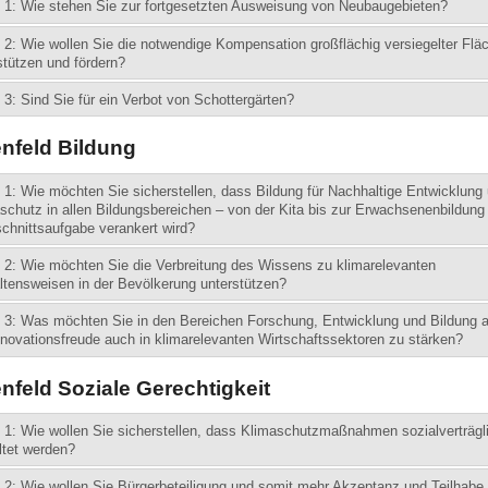
 1: Wie stehen Sie zur fortgesetzten Ausweisung von Neubaugebieten?
 2: Wie wollen Sie die notwendige Kompensation großflächig versiegelter Flä
stützen und fördern?
 3: Sind Sie für ein Verbot von Schottergärten?
nfeld Bildung
 1: Wie möchten Sie sicherstellen, dass Bildung für Nachhaltige Entwicklung
schutz in allen Bildungsbereichen – von der Kita bis zur Erwachsenenbildung 
chnittsaufgabe verankert wird?
 2: Wie möchten Sie die Verbreitung des Wissens zu klimarelevanten
ltensweisen in der Bevölkerung unterstützen?
 3: Was möchten Sie in den Bereichen Forschung, Entwicklung und Bildung 
novationsfreude auch in klimarelevanten Wirtschaftssektoren zu stärken?
feld Soziale Gerechtigkeit
 1: Wie wollen Sie sicherstellen, dass Klimaschutzmaßnahmen sozialverträgl
ltet werden?
 2: Wie wollen Sie Bürgerbeteiligung und somit mehr Akzeptanz und Teilhabe 