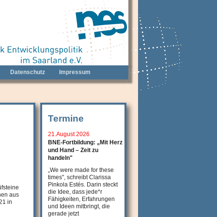
Datenschutz
Impressum
Termine
21.August 2026
BNE-Fortbildung: „Mit Herz
und Hand – Zeit zu
handeln"
„We were made for these
times", schreibt Clarissa
Pinkola Estés. Darin steckt
fsteine
die Idee, dass jede*r
nen aus
Fähigkeiten, Erfahrungen
21 in
und Ideen mitbringt, die
gerade jetzt