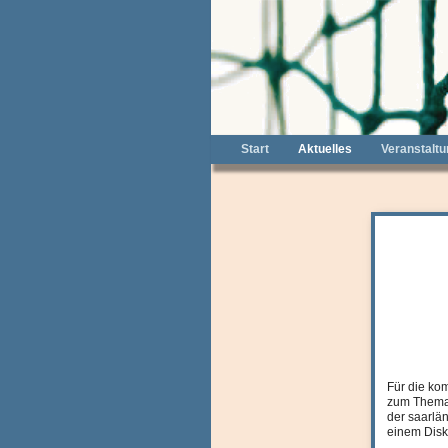
Start
Aktuelles
Veranstalt
Für die ko
zum Thema 
der saarlä
einem Disk