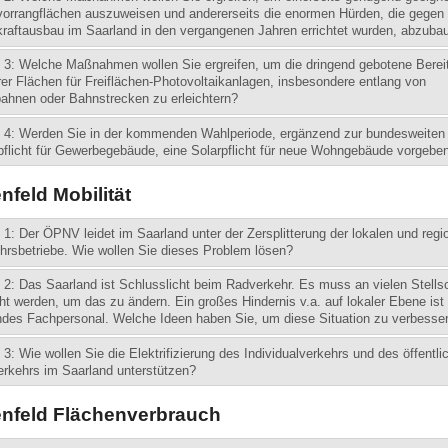
orrangflächen auszuweisen und andererseits die enormen Hürden, die gegen
raftausbau im Saarland in den vergangenen Jahren errichtet wurden, abzuba
 3: Welche Maßnahmen wollen Sie ergreifen, um die dringend gebotene Bereit
rer Flächen für Freiflächen-Photovoltaikanlagen, insbesondere entlang von
ahnen oder Bahnstrecken zu erleichtern?
 4: Werden Sie in der kommenden Wahlperiode, ergänzend zur bundesweiten
pflicht für Gewerbegebäude, eine Solarpflicht für neue Wohngebäude vorgebe
feld Mobilität
 1: Der ÖPNV leidet im Saarland unter der Zersplitterung der lokalen und regi
hrsbetriebe. Wie wollen Sie dieses Problem lösen?
 2: Das Saarland ist Schlusslicht beim Radverkehr. Es muss an vielen Stell
ht werden, um das zu ändern. Ein großes Hindernis v.a. auf lokaler Ebene ist
ndes Fachpersonal. Welche Ideen haben Sie, um diese Situation zu verbesse
 3: Wie wollen Sie die Elektrifizierung des Individualverkehrs und des öffentli
rkehrs im Saarland unterstützen?
nfeld Flächenverbrauch