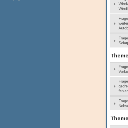
Windv
Windk
Frage
weite
Autob
Frage
Solar
Themen
Frage
Verke
Frage
gedre
fehle
Frage
Nahve
Theme