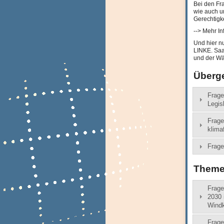
Bei den Fra
wie auch u
Gerechtigke
--> Mehr I
Und hier n
LINKE. Saa
und der Wä
Überg
Frage
Legis
Frage
klima
Frage
Theme
Frage
2030 
Windk
Frage