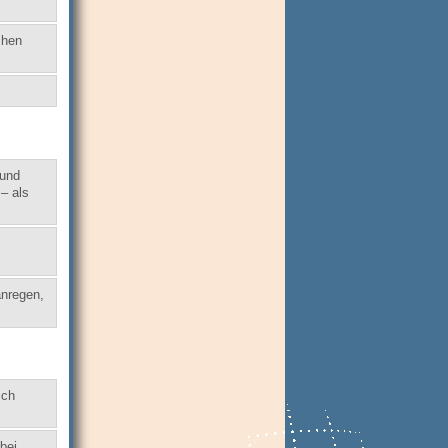
chen
 und
– als
anregen,
ich
bei