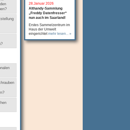
28.Januar 2026
 den
Althandy-Sammlung
uen?
„Freddy Datenfresser“
nun auch im Saarland!
stellung
Erstes Sammelzentrum im
Haus der Umwelt
eingerichtet
mehr lesen... »
n?
onalen
schrauben
rn?
chen