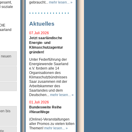
sgesamt,
gebraucht...
mehr lesen... »
 soziale
. . . . . . . . . . . . . .
Aktuelles
 DIE
aarland
07.Juli 2026
Jetzt saarländische
Energie- und
Klimaschutzagentur
gründen!
r neuen
Unter Federführung der
Energiewende Saarland
e.V. fordern alle 14
Organisationen des
Klimaschutzbündnisses
Saar zusammen mit der
Arbeitskammer des
Saarlandes und dem
Deutschen...
mehr lesen... »
01.Juli 2026
Bundesweite Reihe
en bis
#NeueWege
(Online)-Veranstaltungen
aller Promos zu vielen tollen
Themen!
mehr lesen... »
ete