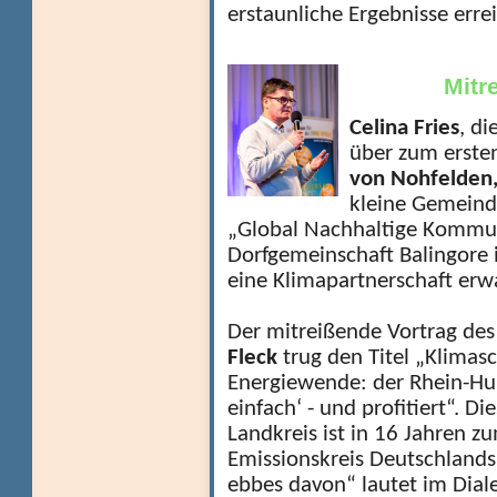
erstaunliche Ergebnisse erre
Mitr
Cel
ina Fries
, di
über zum erst
von Nohfelden,
kleine Gemeind
„Global Nachhaltige Kommu
Dorfgemeinschaft Balingore 
eine Klimapartnerschaft erwa
Der mitreißende Vortrag de
Fleck
trug den Titel „Klimas
Energiewende: der Rhein-Hun
einfach‘ - und profitiert“. Di
Landkreis ist in 16 Jahren zu
Emissionskreis Deutschlands
ebbes davon“ lautet im Diale