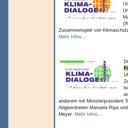
Ul
Un
Ma
(I
Zusammenspiel von Klimaschutz 
Mehr Infos...
D
F
U
Z
b
e
anderem mit Ministerpräsident 
Abgeordneten Manuela Ripa und 
Meyer.
Mehr Infos...