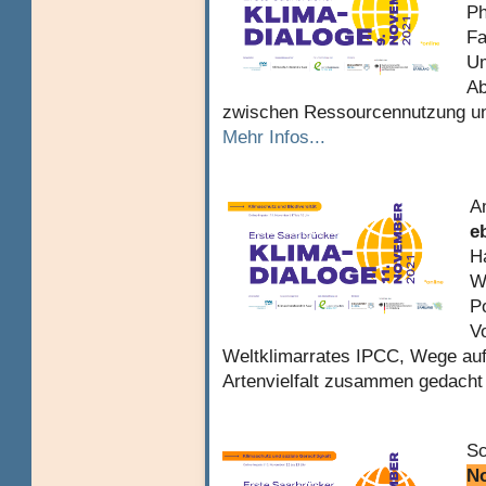
Ph
Fa
Um
Ab
zwischen Ressourcennutzung un
Mehr Infos...
A
e
H
W
P
V
Weltklimarrates IPCC, Wege auf
Artenvielfalt zusammen gedach
Sc
N