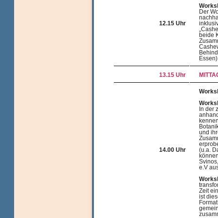
Worksh
Der Wor
nachha
12.15 Uhr
inklusi
„Cashe
beide 
Zusam
Cashew
Behind
Essen)
13.15 Uhr
MITTA
Worksh
Worksh
In der
anhand
kennen
Botanik
und ih
Zusamm
erprob
14.00 Uhr
(u.a. D
können
Svinos
e.V au
Worksh
transf
Zeit e
ist die
Format
gemein
zusam