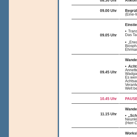
08.30 Uhr
Ankom
09.00 Uhr
Begrü
(Eine-
Einsti
• Tran
Das Ta
09.05 Uhr
• „Erw
Biosph
Ehrman
Wandel
•
Acht
Annett
09.45 Uhr
Wadga
Es werd
Achtsam
Verant
Welt be
10.45 Uhr
PAUS
Wandel
11.15 Uhr
•
„Sch
Neunki
(Herr 
Works