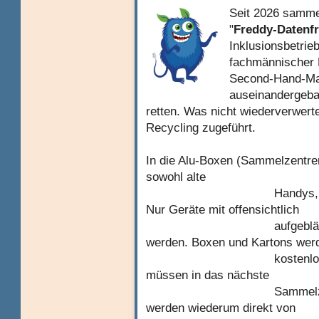
Seit 2026 samme
"
Freddy-Datenf
Inklusionsbetrie
fachmännischer 
Second-Hand-Mar
auseinandergebau
retten. Was nicht wiederverwert
Recycling zugeführt.
In die Alu-Boxen (Sammelzentre
sowohl alte
Handys, als auch alt
Nur Geräte mit offensichtlich
aufgeblähtem Akku dü
werden. Boxen und Kartons we
kostenlos zur Verfügu
müssen in das nächste
Sammelzentrum (Alu-
werden wiederum direkt von