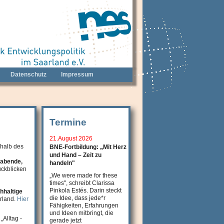
Datenschutz
Impressum
Termine
21.August 2026
rhalb des
BNE-Fortbildung: „Mit Herz
und Hand – Zeit zu
mabende,
handeln"
ückblicken
„We were made for these
times", schreibt Clarissa
Pinkola Estés. Darin steckt
hhaltige
die Idee, dass jede*r
rland.
Hier
Fähigkeiten, Erfahrungen
und Ideen mitbringt, die
„Alltag -
gerade jetzt