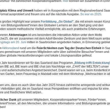
tivismus" mit zahlreichen Kooperationspartnern.
Hier
können wir zusammen in Erin
.
tplatz Klima und Umwelt
haben wir in Kooperation mit dem Regionalverband Saa
Format ausprobiert und freuen uns auf die nächste Ausgabe.
So war es 2025
.
es großes Highlight war unsere
Fortbildung „Go Global"
, die mit einem neuen Konz
 von Bildungsreferent*innen des Globalen Lernens an den Start ging und den
den sowohl methodische Vielfalt ermöglichte, als auch praktische Erfahrungen.
hreren
Aktionstagen
ist uns besonders die interaktive Aktion unter dem Motto
he25, die wir zusammen mit dem Adolf-Bender-Zentrum und dem Welt:raum anläs
ingstags am 20. Juni
mitten in Saarbrücken angeboten haben, in Erinnerung geblie
em
Aktionsstand
rund um die
Feierlichkeiten zum Tag der Deutschen Einheit
in Sa
uns gemeinsam mit unseren Mitgliedern sehr über zahlreiche Besucher*innen und
über globale Herausforderungen und lokale Lösungsansätze gefreut.
m Jahr koordinieren wir für das Saarland das Programm „
Bildung trifft Entwicklung
en BtE act, BtE learn und BtE chat (als Nachfolge von „CHAT der WELTEN") unser
s und außerschulisches Angebot bereichert. Damit waren wir u.a. beim Kinderfest 
hen Garten, beim Frauentag in Malstatt oder mit dem Workshop „Weihnachten in all
en uns, dass es auch über das Jahr 2025 hinaus zahlreiche anregende und wirku
ktivitäten gibt, die im Saarland neue Perspektiven eröffnen und Impulse für eine
re und friedlichere Welt setzen.
licher Dank
gilt unseren Mitgliedern, Kooperationspartner*innen, Förder*innen,
ferent*innen, all den Menschen, die unsere Informations- und Bildungsangebote g
aben!