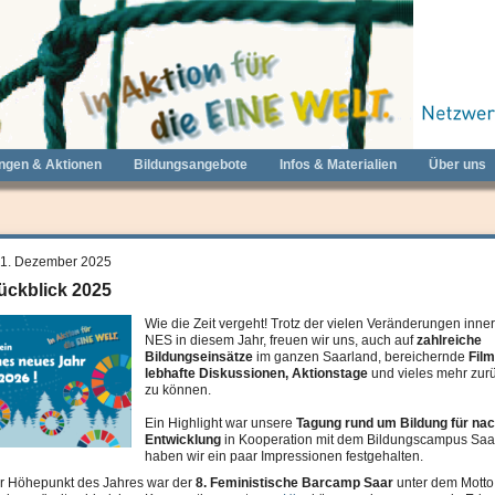
ungen & Aktionen
Bildungsangebote
Infos & Materialien
Über uns
31. Dezember 2025
ückblick 2025
Wie die Zeit vergeht! Trotz der vielen Veränderungen inne
NES in diesem Jahr, freuen wir uns, auch auf
zahlreiche
Bildungseinsätze
im ganzen Saarland, bereichernde
Fil
lebhafte Diskussionen, Aktionstage
und vieles mehr zur
zu können.
Ein Highlight war unsere
Tagung rund um Bildung für nac
Entwicklung
in Kooperation mit dem Bildungscampus Saa
haben wir ein paar Impressionen festgehalten.
er Höhepunkt des Jahres war der
8. Feministische Barcamp Saar
unter dem Motto 