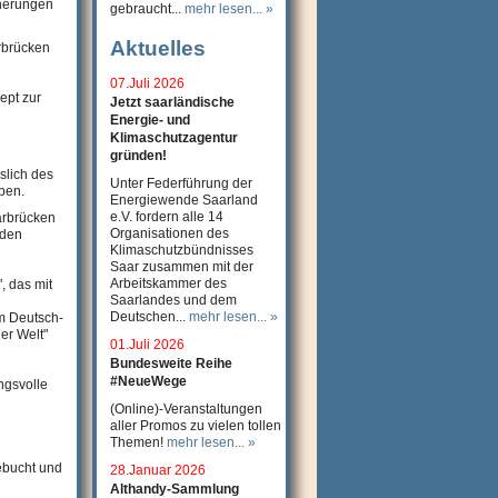
nerungen
gebraucht...
mehr lesen... »
Aktuelles
rbrücken
07.Juli 2026
ept zur
Jetzt saarländische
Energie- und
Klimaschutzagentur
gründen!
slich des
Unter Federführung der
ben.
Energiewende Saarland
e.V. fordern alle 14
arbrücken
Organisationen des
 den
Klimaschutzbündnisses
Saar zusammen mit der
Arbeitskammer des
", das mit
Saarlandes und dem
Deutschen...
mehr lesen... »
im Deutsch-
er Welt"
01.Juli 2026
Bundesweite Reihe
#NeueWege
ngsvolle
(Online)-Veranstaltungen
aller Promos zu vielen tollen
Themen!
mehr lesen... »
ebucht und
28.Januar 2026
Althandy-Sammlung