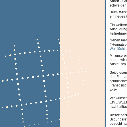
Arbeit - Ak
schwelgen
Beim
Mark
ein neues 
Ein weiter
Ausbildung
Teilnehmen
Neben me
#Heimatsuc
Weltflüchtl
Mit unser
haben wir 
Austausch 
Seit diese
den Format
schulische
Französisc
aktiv.
Wir wünsch
EINE WELT-A
nachhaltige
Unser herz
Bildungsre
besucht h